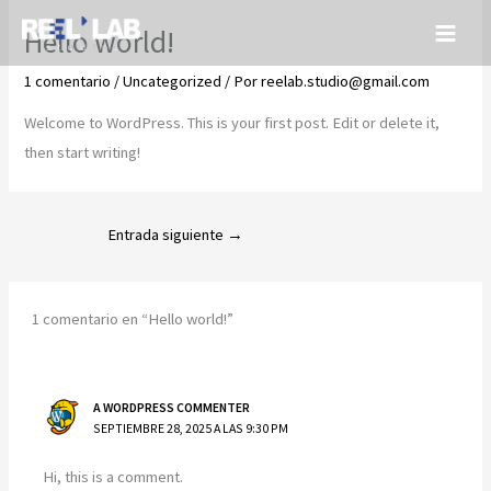
Ir
Hello world!
al
contenido
1 comentario
/
Uncategorized
/ Por
reelab.studio@gmail.com
Welcome to WordPress. This is your first post. Edit or delete it,
then start writing!
Entrada siguiente
→
1 comentario en “Hello world!”
A WORDPRESS COMMENTER
SEPTIEMBRE 28, 2025 A LAS 9:30 PM
Hi, this is a comment.